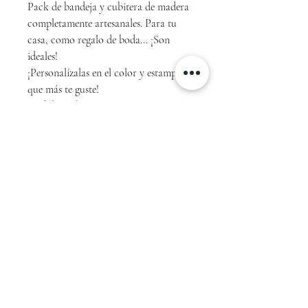
Pack de bandeja y cubitera de madera
completamente artesanales. Para tu
casa, como regalo de boda... ¡Son
ideales!
¡Personalízalas en el color y estampado
que más te guste!
Medidas cubitera: 20x18x18 cm
Medidas bandeja: 50x35x4,5 cm
Política de devolución
No se admiten devoluciones en los
productos personalizados.
Términos de Servicio
Politica de Privacidad
Politica de devoluciones
Politica de envío