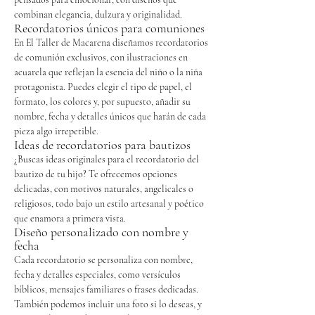
combinan elegancia, dulzura y originalidad.
Recordatorios únicos para comuniones
En El Taller de Macarena diseñamos recordatorios
de comunión exclusivos, con ilustraciones en
acuarela que reflejan la esencia del niño o la niña
protagonista. Puedes elegir el tipo de papel, el
formato, los colores y, por supuesto, añadir su
nombre, fecha y detalles únicos que harán de cada
pieza algo irrepetible.
Ideas de recordatorios para bautizos
¿Buscas ideas originales para el recordatorio del
bautizo de tu hijo? Te ofrecemos opciones
delicadas, con motivos naturales, angelicales o
religiosos, todo bajo un estilo artesanal y poético
que enamora a primera vista.
Diseño personalizado con nombre y
fecha
Cada recordatorio se personaliza con nombre,
fecha y detalles especiales, como versículos
bíblicos, mensajes familiares o frases dedicadas.
También podemos incluir una foto si lo deseas, y