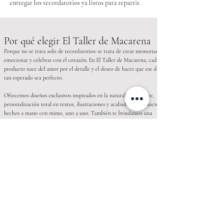
entregar los recordatorios ya listos para repartir.
Por qué elegir El Taller de Macarena
Porque no se trata solo de recordatorios: se trata de crear memorias,
emocionar y celebrar con el corazón. En El Taller de Macarena, cada
producto nace del amor por el detalle y el deseo de hacer que ese día
tan esperado sea perfecto.
Ofrecemos diseños exclusivos inspirados en la naturaleza y el arte,
personalización total en textos, ilustraciones y acabados, y productos
hechos a mano con mimo, uno a uno. También te brindamos una
atención cercana y asesoramiento en todo momento, con una gran
variedad de ideas para detalles de comunión y bautizo. Y por
supuesto, realizamos envíos a toda España con un embalaje
cuidadoso.
Sabemos que elegir el recordatorio o regalo perfecto puede ser un
reto. Quieres algo bonito, pero también especial. Algo que
sorprenda, pero que sea fiel al estilo de tu hijo o hija. Con nosotros,
puedes olvidarte de las dudas. Estás en buenas manos.
Preguntas frecuentes