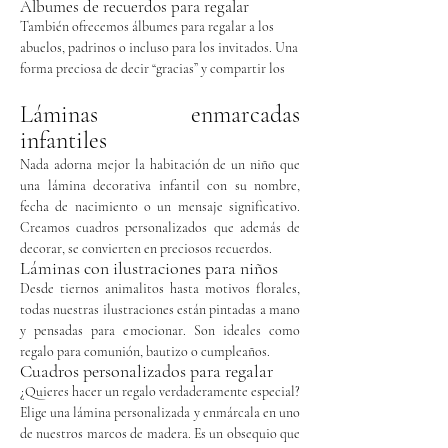
Álbumes de recuerdos para regalar
También ofrecemos álbumes para regalar a los
abuelos, padrinos o incluso para los invitados. Una
forma preciosa de decir “gracias” y compartir los
mejores momentos de la celebración.
Láminas enmarcadas
infantiles
Nada adorna mejor la habitación de un niño que
una lámina decorativa infantil con su nombre,
fecha de nacimiento o un mensaje significativo.
Creamos cuadros personalizados que además de
decorar, se convierten en preciosos recuerdos.
Láminas con ilustraciones para niños
Desde tiernos animalitos hasta motivos florales,
todas nuestras ilustraciones están pintadas a mano
y pensadas para emocionar. Son ideales como
regalo para comunión, bautizo o cumpleaños.
Cuadros personalizados para regalar
¿Quieres hacer un regalo verdaderamente especial?
Elige una lámina personalizada y enmárcala en uno
de nuestros marcos de madera. Es un obsequio que