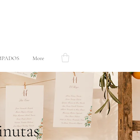
MPADOS
More
inutas