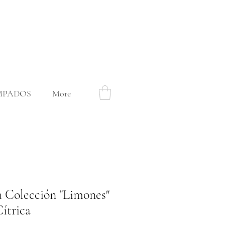
MPADOS
More
a Colección "Limones"
Cítrica