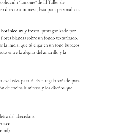
a colección "Limones" de
El Taller de
eo directo a tu mesa, lista para personalizar.
 botánico muy fresco
, protagonizado por
s flores blancas sobre un fondo texturizado.
s la inicial que tú elijas en un tono burdeos
cto entre la alegría del amarillo y la
za exclusiva para ti. Es el regalo soñado para
ón de cocina luminosa y los diseños que
letra del abecedario.
Fresco.
0 ml).