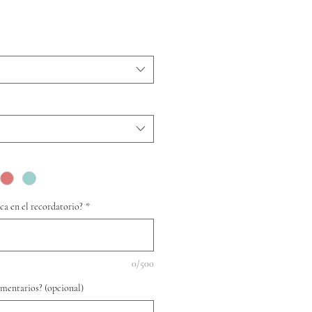
ca en el recordatorio?
*
0/500
omentarios? (opcional)