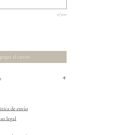
0/500
regar al carrito
n
nes de los productos personalizados.
itica de envío
so legal