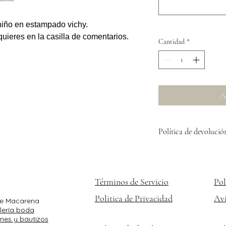
 niño en estampado vichy.
uieres en la casilla de comentarios.
Cantidad
*
Ag
Política de devolució
No se admiten devolucio
Términos de Servicio
Pol
Politica de Privacidad
Avi
 de Macarena
lería boda
nes y bautizos