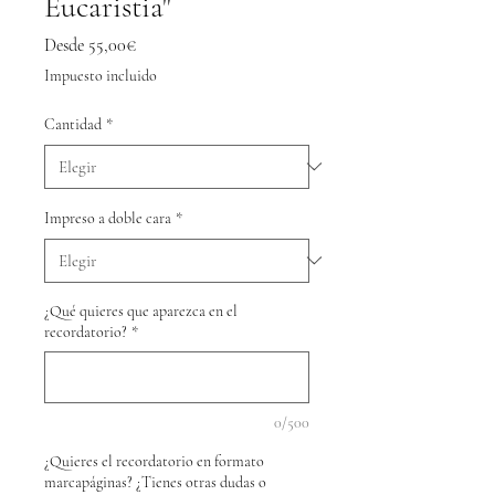
Eucaristia"
Precio
Desde
55,00€
de
Impuesto incluido
oferta
Cantidad
*
Impreso a doble cara
*
¿Qué quieres que aparezca en el
recordatorio?
*
0/500
¿Quieres el recordatorio en formato
marcapáginas? ¿Tienes otras dudas o