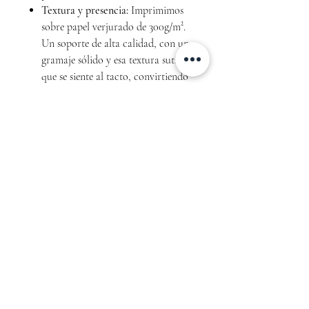
Textura y presencia:
Imprimimos
sobre papel verjurado de 300g/m².
Un soporte de alta calidad, con un
gramaje sólido y esa textura sutil
que se siente al tacto, convirtiendo
cada recordatorio en una pequeña
obra de arte para conservar toda la
vida.
Formatos y personalización
Para adaptarnos a tu gusto, ofrecemos
dos opciones de presentación:
Formato Clásico:
Tamaño 10×15
cm.
Formato Marcapáginas:
Tamaño
7×18 cm (si prefieres esta opción,
indícalo en la casilla de
comentarios al realizar tu pedido).