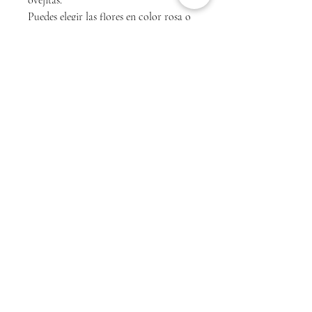
ovejitas.
Puedes elegir las flores en color rosa o
amarillo pastel.
Si quieres añadir marco con
estampado, puedes ver todos los
estampados
aquí
.
Indícanos describiendo lo que quieres
en la casilla de comentarios.
Política de devolución
No se admiten devoluciones de los
productos personalizados.
Términos de Servicio
Politica de Privacidad
Politica de devoluciones
Politica de envío