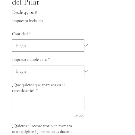
del Pilar
Precio
Desde
45,00€
de
Impuesto incluido
oferta
Cantidad
*
Impreso a doble cara
*
¿Qué quieres que aparezca en el
recordatorio?
*
0/500
¿Quieres el recordatorio en formato
marcapáginas? ¿Tienes otras dudas o