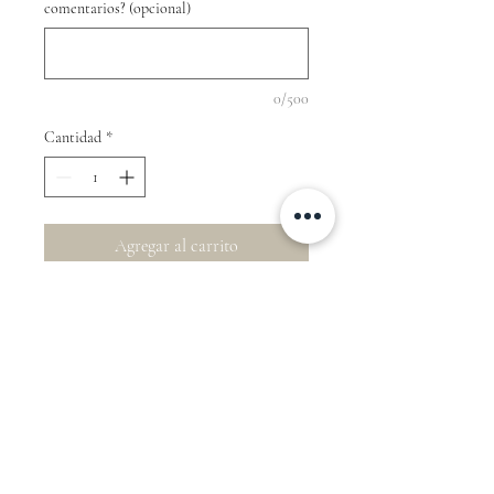
comentarios? (opcional)
0/500
Cantidad
*
Agregar al carrito
Recordatorio con ilustración en línea
de la Nuestra Señora del Pilar.
Política de devolución
No se admiten devoluciones en los
artículos personalizados.
Términos de Servicio