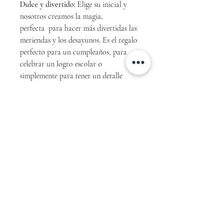
Dulce y divertido:
Elige su inicial y
nosotros creamos la magia,
perfecta para hacer más divertidas las
meriendas y los desayunos. Es el regalo
perfecto para un cumpleaños, para
celebrar un logro escolar o
simplemente para tener un detalle
precioso en su mesa.
Ficha Técnica:
Personalización: Elige la inicial que
desees.
Estilo: Infantil / Acuarela / Tierno.
Material: Cerámica de alta calidad
(Grado AA).
Capacidad: 330 ml (11 oz), tamaño
estándar ideal para el cacao o la
leche.
Resistencia: Apta para microondas