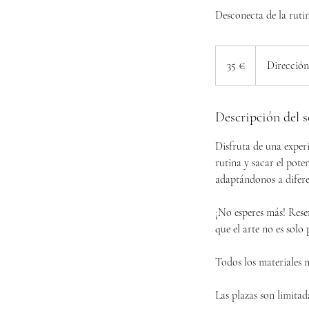
Desconecta de la rutin
35
euros
35 €
Dirección
Descripción del s
Disfruta de una experi
rutina y sacar el pote
adaptándonos a difere
​¡No esperes más! Rese
que el arte no es solo
Todos los materiales n
Las plazas son limitad