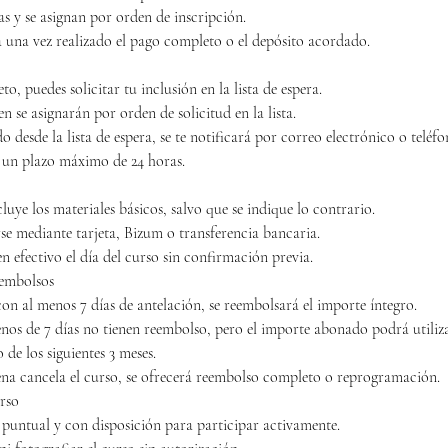
as y se asignan por orden de inscripción.
a una vez realizado el pago completo o el depósito acordado.
to, puedes solicitar tu inclusión en la lista de espera.
en se asignarán por orden de solicitud en la lista.
o desde la lista de espera, se te notificará por correo electrónico o teléf
 un plazo máximo de 24 horas.
cluye los materiales básicos, salvo que se indique lo contrario.
se mediante tarjeta, Bizum o transferencia bancaria.
 efectivo el día del curso sin confirmación previa.
eembolsos
on al menos 7 días de antelación, se reembolsará el importe íntegro.
os de 7 días no tienen reembolso, pero el importe abonado podrá utiliz
 de los siguientes 3 meses.
ena cancela el curso, se ofrecerá reembolso completo o reprogramación.
rso
 puntual y con disposición para participar activamente.