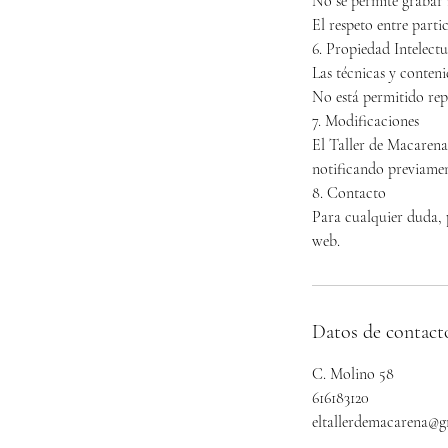
No se permite grabar n
El respeto entre partic
6. Propiedad Intelectu
Las técnicas y conten
No está permitido rep
7. Modificaciones
El Taller de Macarena 
notificando previament
8. Contacto
Para cualquier duda, 
web.
Datos de contact
C. Molino 58
616183120
eltallerdemacarena@